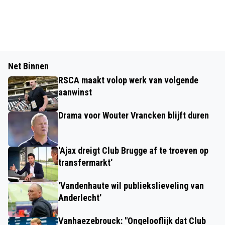
Net Binnen
RSCA maakt volop werk van volgende
aanwinst
Drama voor Wouter Vrancken blijft duren
'Ajax dreigt Club Brugge af te troeven op
transfermarkt'
'Vandenhaute wil publiekslieveling van
Anderlecht'
Vanhaezebrouck: "Ongelooflijk dat Club