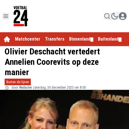
Matchcenter
Transfers
Binnenland
Buitenland
E
▼
▼
Olivier Deschacht vertedert
Annelien Coorevits op deze
manier
Buiten de lijnen
door
Redactie
zaterdag, 30 december 2023 om 8:00