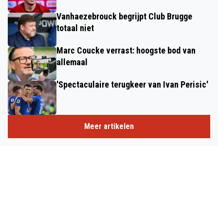
Vanhaezebrouck begrijpt Club Brugge
totaal niet
Marc Coucke verrast: hoogste bod van
allemaal
'Spectaculaire terugkeer van Ivan Perisic'
Meer artikelen