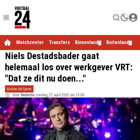
Matchcenter
Transfers
Binnenland
Buitenland
E
▼
▼
Niels Destadsbader gaat
helemaal los over werkgever VRT:
"Dat ze dit nu doen..."
Buiten de lijnen
door
Redactie
zondag, 27 april 2025 om 13:00