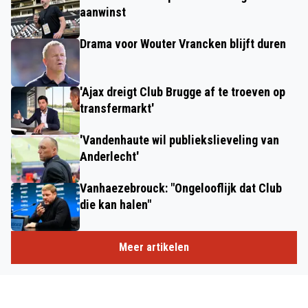
aanwinst
Drama voor Wouter Vrancken blijft duren
'Ajax dreigt Club Brugge af te troeven op
transfermarkt'
'Vandenhaute wil publiekslieveling van
Anderlecht'
Vanhaezebrouck: "Ongelooflijk dat Club
die kan halen"
Meer artikelen