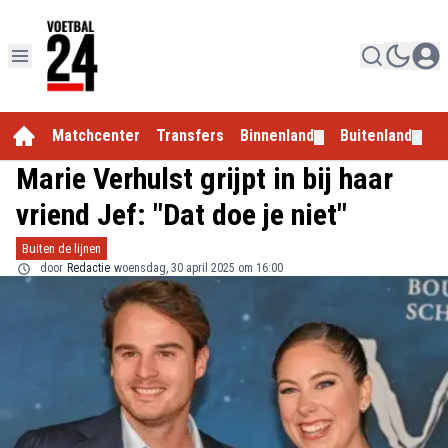
Matchcenter
Transfers
Binnenland
Buitenland
E
▼
▼
Marie Verhulst grijpt in bij haar
vriend Jef: "Dat doe je niet"
Buiten de lijnen
door
Redactie
woensdag, 30 april 2025 om 16:00