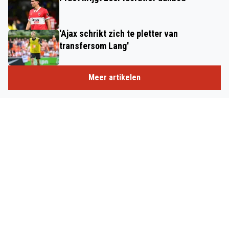
'Ajax schrikt zich te pletter van
transfersom Lang'
Meer artikelen