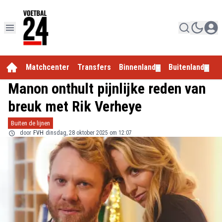
Matchcenter
Transfers
Binnenland
Buitenland
E
▼
▼
Manon onthult pijnlijke reden van
breuk met Rik Verheye
Buiten de lijnen
door
FVH
dinsdag, 28 oktober 2025 om 12:07