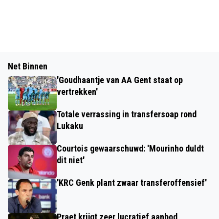
Net Binnen
'Goudhaantje van AA Gent staat op
vertrekken'
Totale verrassing in transfersoap rond
Lukaku
Courtois gewaarschuwd: 'Mourinho duldt
dit niet'
'KRC Genk plant zwaar transferoffensief'
Praet krijgt zeer lucratief aanbod