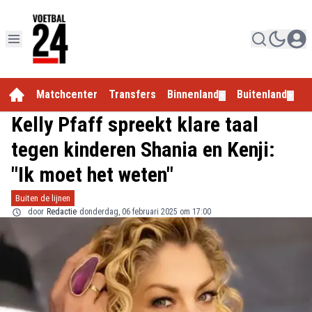
Matchcenter
Transfers
Binnenland
Buitenland
E
▼
▼
Kelly Pfaff spreekt klare taal
tegen kinderen Shania en Kenji:
"Ik moet het weten"
Buiten de lijnen
door
Redactie
donderdag, 06 februari 2025 om 17:00