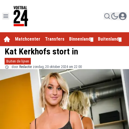
Matchcenter
Transfers
Binnenland
Buitenland
E
▼
▼
Kat Kerkhofs stort in
Buiten de lijnen
door
Redactie
zondag, 20 oktober 2024 om 22:00