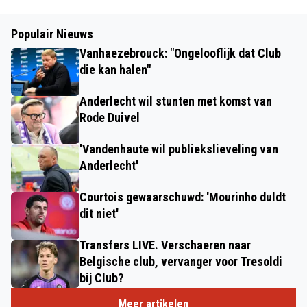
Populair Nieuws
Vanhaezebrouck: "Ongelooflijk dat Club
die kan halen"
Anderlecht wil stunten met komst van
Rode Duivel
'Vandenhaute wil publiekslieveling van
Anderlecht'
Courtois gewaarschuwd: 'Mourinho duldt
dit niet'
Transfers LIVE. Verschaeren naar
Belgische club, vervanger voor Tresoldi
bij Club?
Meer artikelen