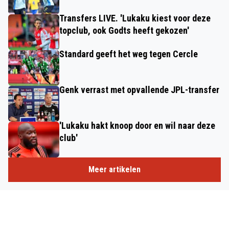
Transfers LIVE. 'Lukaku kiest voor deze
topclub, ook Godts heeft gekozen'
Standard geeft het weg tegen Cercle
Genk verrast met opvallende JPL-transfer
'Lukaku hakt knoop door en wil naar deze
club'
Meer artikelen