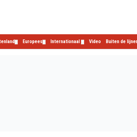
tenland
Europees
Internationaal
Video
Buiten de lijne
▼
▼
▼