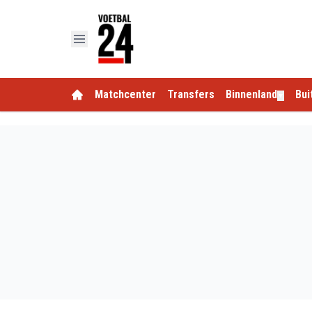
Matchcenter
Transfers
Binnenland
Bui
▼