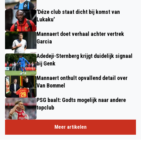
'Déze club staat dicht bij komst van
Lukaku'
Mannaert doet verhaal achter vertrek
Garcia
Adedeji-Sternberg krijgt duidelijk signaal
bij Genk
Mannaert onthult opvallend detail over
Van Bommel
PSG baalt: Godts mogelijk naar andere
topclub
Meer artikelen