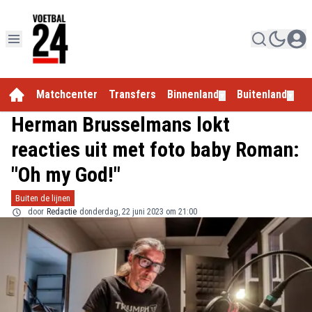
Matchcenter
Transfers
Binnenland
Buitenland
E
▼
▼
Herman Brusselmans lokt
reacties uit met foto baby Roman:
"Oh my God!"
Buiten de lijnen
door
Redactie
donderdag, 22 juni 2023 om 21:00