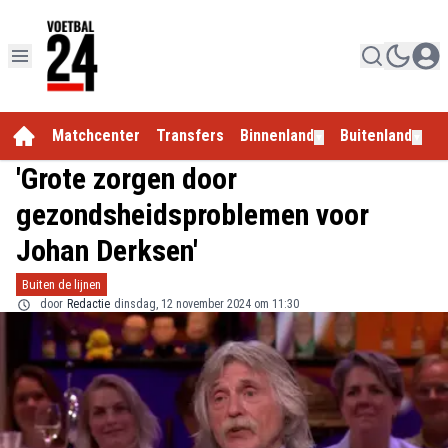
Matchcenter
Transfers
Binnenland
Buitenland
E
▼
▼
'Grote zorgen door
gezondsheidsproblemen voor
Johan Derksen'
Buiten de lijnen
door
Redactie
dinsdag, 12 november 2024 om 11:30