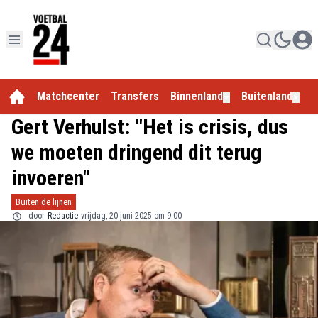
Matchcenter
Transfers
Binnenland
Buitenland
E
▼
▼
Gert Verhulst: "Het is crisis, dus
we moeten dringend dit terug
invoeren"
Buiten de lijnen
door
Redactie
vrijdag, 20 juni 2025 om 9:00