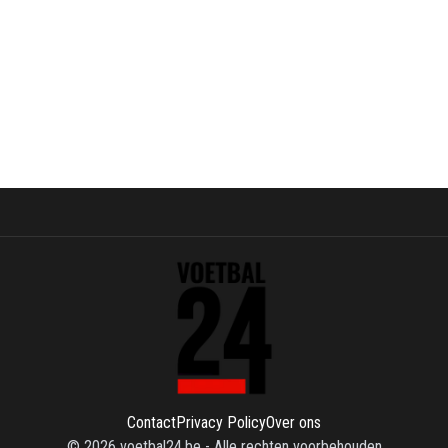
Contact
Privacy Policy
Over ons
©
2026
voetbal24.be
-
Alle rechten voorbehouden