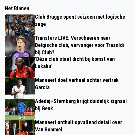
Net Binnen
Club Brugge opent seizoen met logische
zege
Transfers LIVE. Verschaeren naar
Belgische club, vervanger voor Tresoldi
bij Club?
'Déze club staat dicht bij komst van
Lukaku'
Mannaert doet verhaal achter vertrek
Garcia
Adedeji-Sternberg krijgt duidelijk signaal
bij Genk
Mannaert onthult opvallend detail over
Van Bommel