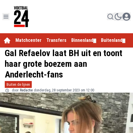
Matchcenter
Transfers
Binnenland
Buitenland
E
▼
▼
Gal Refaelov laat BH uit en toont
haar grote boezem aan
Anderlecht-fans
Buiten de lijnen
door
Redactie
donderdag, 28 september 2023 om 12:00