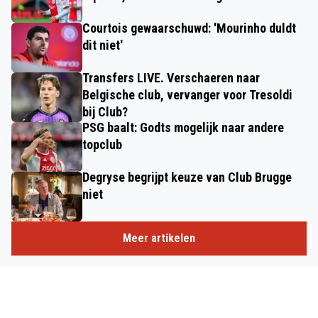
Courtois gewaarschuwd: 'Mourinho duldt
dit niet'
Transfers LIVE. Verschaeren naar
Belgische club, vervanger voor Tresoldi
bij Club?
PSG baalt: Godts mogelijk naar andere
topclub
Degryse begrijpt keuze van Club Brugge
niet
Meer artikelen