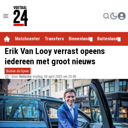
Matchcenter
Transfers
Binnenland
Buitenland
E
▼
▼
Erik Van Looy verrast opeens
iedereen met groot nieuws
Buiten de lijnen
door
Redactie
vrijdag, 04 april 2025 om 20:00