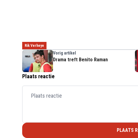
Rik Verheye
Vorig artikel
Drama treft Benito Raman
Plaats reactie
PLAATS R