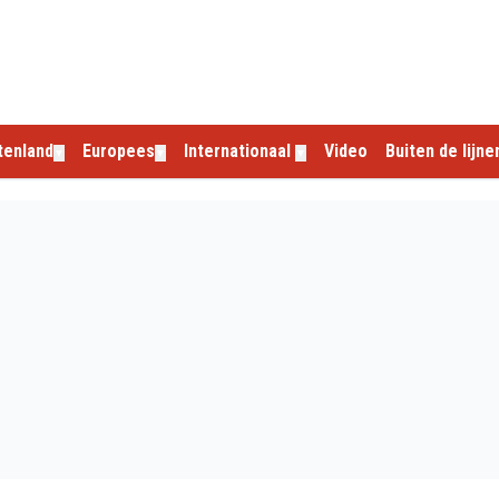
tenland
Europees
Internationaal
Video
Buiten de lijne
▼
▼
▼