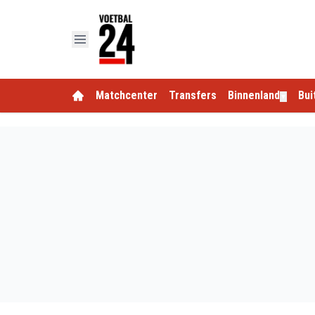
Matchcenter
Transfers
Binnenland
Bui
▼