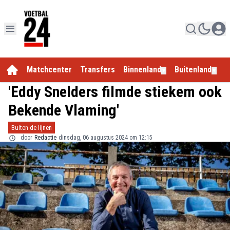
Matchcenter
Transfers
Binnenland
Buitenland
E
▼
▼
'Eddy Snelders filmde stiekem ook
Bekende Vlaming'
Buiten de lijnen
door
Redactie
dinsdag, 06 augustus 2024 om 12:15