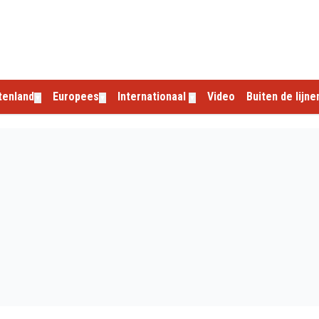
tenland
Europees
Internationaal
Video
Buiten de lijne
▼
▼
▼