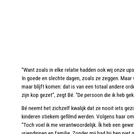
"Want zoals in elke relatie hadden ook wij onze ups
In goede en slechte dagen, zoals ze zeggen. Maar 
maar blíjft komen: dat is van een totaal andere orde
zijn kop gezet", zegt Bé. "De persoon die ik heb geke
Bé neemt het zichzelf kwalijk dat ze nooit iets ge
kinderen stiekem gefilmd werden. Volgens haar omg
"Toch voel ik me verantwoordelijk. Ík heb een gewe
vriendinnen en familie. Zonder mij had hij hen niet 