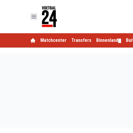
Matchcenter
Transfers
Binnenland
Bui
▼