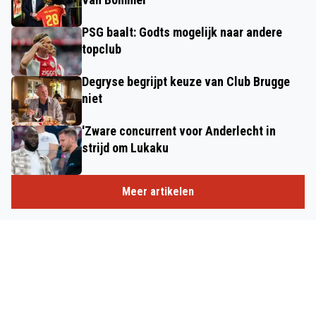
PSG baalt: Godts mogelijk naar andere
topclub
Degryse begrijpt keuze van Club Brugge
niet
'Zware concurrent voor Anderlecht in
strijd om Lukaku
Meer artikelen