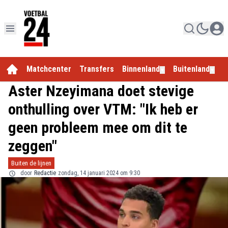
Matchcenter
Transfers
Binnenland
Buitenland
E
▼
▼
Aster Nzeyimana doet stevige
onthulling over VTM: "Ik heb er
geen probleem mee om dit te
zeggen"
Buiten de lijnen
door
Redactie
zondag, 14 januari 2024 om 9:30