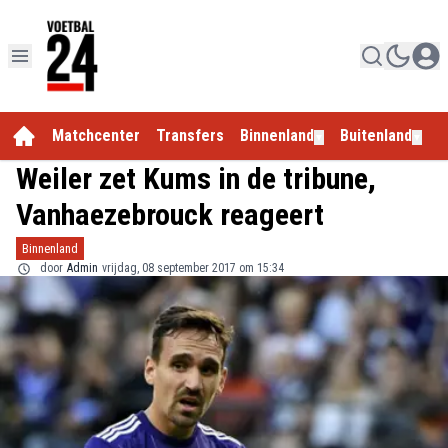
Matchcenter
Transfers
Binnenland
Buitenland
E
▼
▼
Weiler zet Kums in de tribune,
Vanhaezebrouck reageert
Binnenland
door
Admin
vrijdag, 08 september 2017 om 15:34