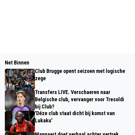
Net Binnen
Club Brugge opent seizoen met logische
zege
Transfers LIVE. Verschaeren naar
Belgische club, vervanger voor Tresoldi
bij Club?
'Déze club staat dicht bij komst van
Lukaku'
Mannaert doet verhaal achter vertrek