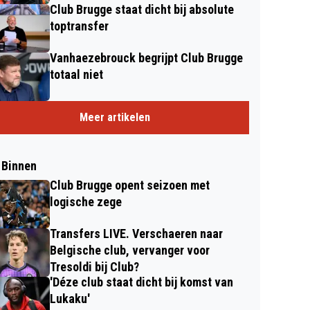
Club Brugge staat dicht bij absolute
toptransfer
Vanhaezebrouck begrijpt Club Brugge
totaal niet
Meer artikelen
 Binnen
Club Brugge opent seizoen met
logische zege
Transfers LIVE. Verschaeren naar
Belgische club, vervanger voor
Tresoldi bij Club?
'Déze club staat dicht bij komst van
Lukaku'