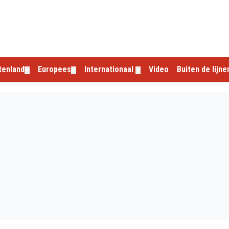
tenland
Europees
Internationaal
Video
Buiten de lijne
▼
▼
▼