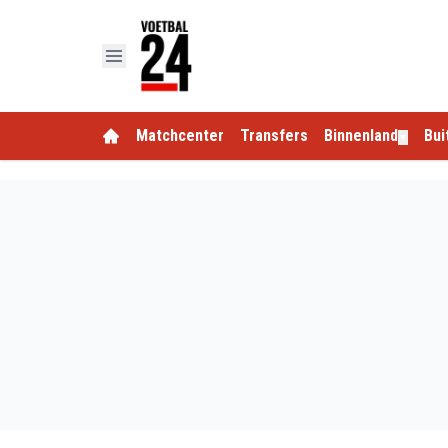
Matchcenter
Transfers
Binnenland
Bui
▼