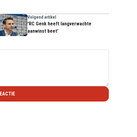
Volgend artikel
'RC Genk heeft langverwachte
aanwinst beet'
EACTIE