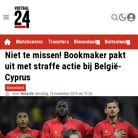
Matchcenter
Transfers
Binnenland
Buitenland
E
▼
▼
Niet te missen! Bookmaker pakt
uit met straffe actie bij België-
Cyprus
Binnenland
door
Redactie
dinsdag, 19 november 2019 om 15:30