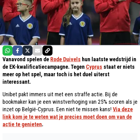
Vanavond spelen de
Rode Duivels
hun laatste wedstrijd in
de EK-kwalificatiecampagne. Tegen
Cyprus
staat er niets
meer op het spel, maar toch is het duel uiterst
interessant.
Unibet pakt immers uit met een straffe actie. Bij de
bookmaker kan je een winstverhoging van 25% scoren als je
inzet op België-Cyprus. Een niet te missen kans!
Via deze
link kom je te weten wat je precies moet doen om van de
actie te genieten
.