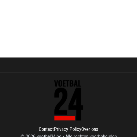
Contact
Privacy Policy
Over ons
©
2026
voetbal24.be
-
Alle rechten voorbehouden