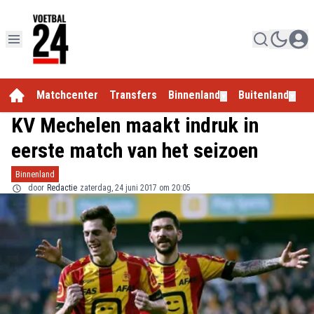
Matchcenter
Transfers
Binnenland
Buitenland
E
▼
▼
KV Mechelen maakt indruk in
eerste match van het seizoen
Binnenland
door
Redactie
zaterdag, 24 juni 2017 om 20:05