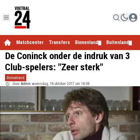
Matchcenter
Transfers
Binnenland
Buitenland
E
▼
▼
De Coninck onder de indruk van 3
Club-spelers: "Zeer sterk"
Binnenland
door
Admin
woensdag, 18 oktober 2017 om 18:08