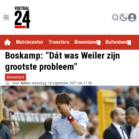
Matchcenter
Transfers
Binnenland
Buitenland
E
▼
▼
Boskamp: “Dát was Weiler zijn
grootste probleem”
Binnenland
door
Admin
maandag, 18 september 2017 om 17:00