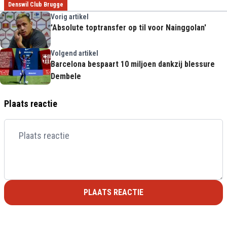
Denswil Club Brugge
Vorig artikel
'Absolute toptransfer op til voor Nainggolan'
Volgend artikel
Barcelona bespaart 10 miljoen dankzij blessure
Dembele
Plaats reactie
PLAATS REACTIE