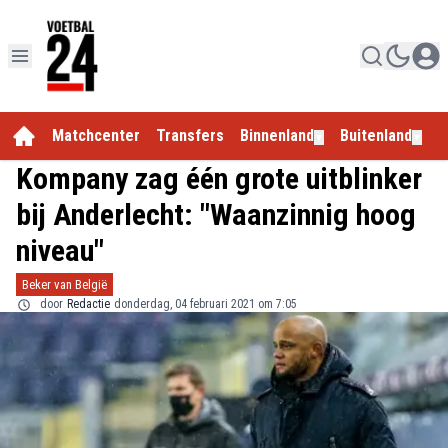
Matchcenter
Transfers
Binnenland
Buitenland
E
▼
▼
Kompany zag één grote uitblinker
bij Anderlecht: "Waanzinnig hoog
niveau"
Beker van België
door
Redactie
donderdag, 04 februari 2021 om 7:05