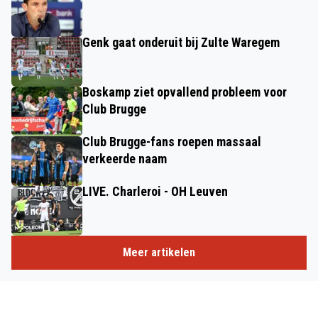
Genk gaat onderuit bij Zulte Waregem
Boskamp ziet opvallend probleem voor
Club Brugge
Club Brugge-fans roepen massaal
verkeerde naam
LIVE. Charleroi - OH Leuven
Meer artikelen