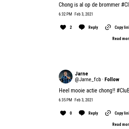
Chong is al op de brommer 
#Cl
6:32 PM · Feb 3, 2021
2
Reply
Copy lin
Read mor
Jarne
@
Jarne_fcb
·
Follow
Heel mooie actie chong!! 
#Clu
6:35 PM · Feb 3, 2021
0
Reply
Copy lin
Read mor