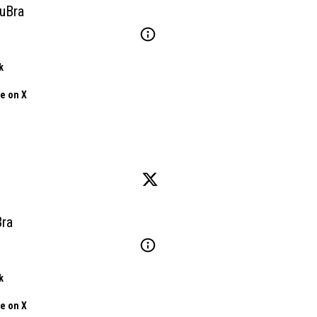
uBra
k
e on X
Bra
k
e on X