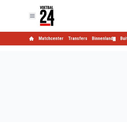
Matchcenter
Transfers
Binnenland
Bui
▼