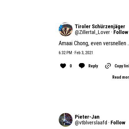
Tiroler Schürzenjäger
@
Zillertal_Lover
·
Follow
Amaai Chong, even versnellen ...
6:32 PM · Feb 3, 2021
0
Reply
Copy lin
Read mor
Pieter-Jan
@
vtblverslaafd
·
Follow