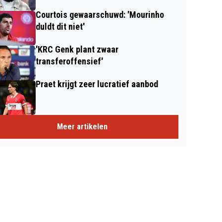
Courtois gewaarschuwd: 'Mourinho
duldt dit niet'
'KRC Genk plant zwaar
transferoffensief'
Praet krijgt zeer lucratief aanbod
Meer artikelen