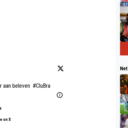
Net
r aan beleven  
#CluBra
k
e on X