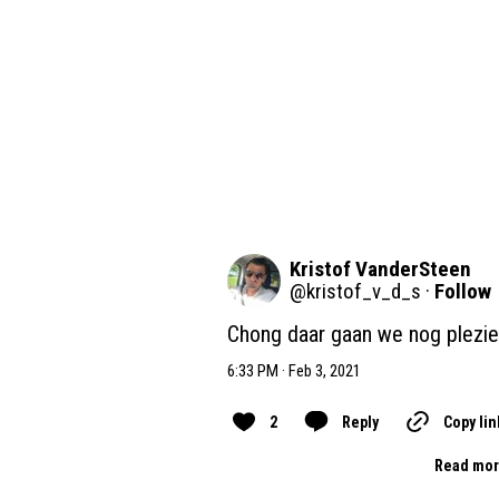
Kristof VanderSteen
@
kristof_v_d_s
·
Follow
Chong daar gaan we nog plezie
6:33 PM · Feb 3, 2021
2
Reply
Copy lin
Read mor