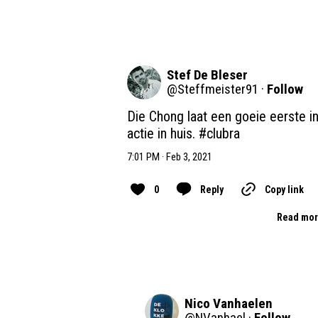
Stef De Bleser
@
Steffmeister91
·
Follow
Die Chong laat een goeie eerste in
actie in huis. 
#clubra
7:01 PM · Feb 3, 2021
0
Reply
Copy link
Read mor
Nico Vanhaelen
@
NVanhael
·
Follow