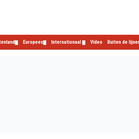
tenland
Europees
Internationaal
Video
Buiten de lijne
▼
▼
▼