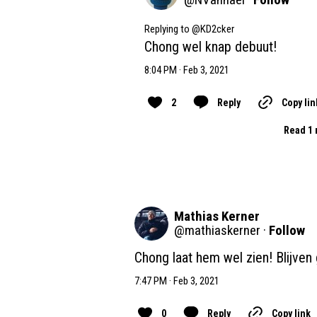
Replying to @
KD2cker
Chong wel knap debuut!
8:04 PM · Feb 3, 2021
2
Reply
Copy lin
Read 1 
Mathias Kerner
@
mathiaskerner
·
Follow
Chong laat hem wel zien! Blijven 
7:47 PM · Feb 3, 2021
0
Reply
Copy link