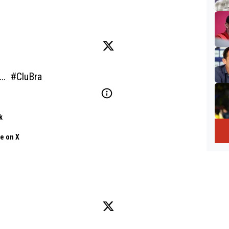
.  
#CluBra
k
e on X