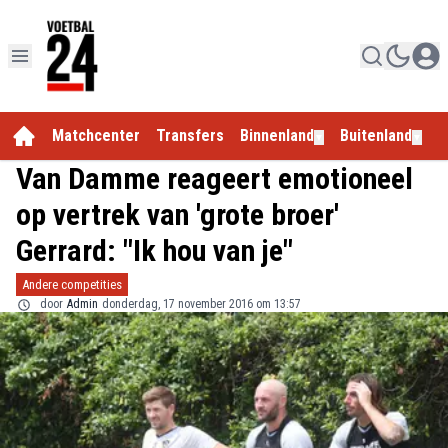
Matchcenter
Transfers
Binnenland
Buitenland
E
▼
▼
Van Damme reageert emotioneel
op vertrek van 'grote broer'
Gerrard: "Ik hou van je"
Andere competities
door
Admin
donderdag, 17 november 2016 om 13:57