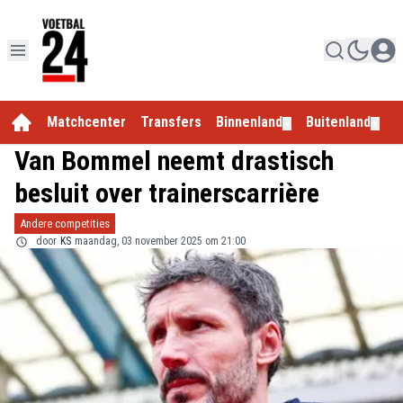
Matchcenter
Transfers
Binnenland
Buitenland
E
▼
▼
Van Bommel neemt drastisch
besluit over trainerscarrière
Andere competities
door
KS
maandag, 03 november 2025 om 21:00