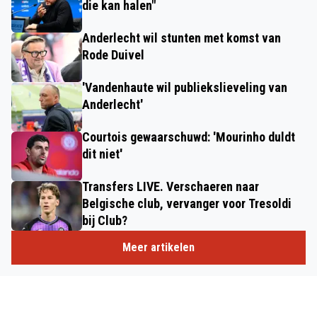
die kan halen"
Anderlecht wil stunten met komst van
Rode Duivel
'Vandenhaute wil publiekslieveling van
Anderlecht'
Courtois gewaarschuwd: 'Mourinho duldt
dit niet'
Transfers LIVE. Verschaeren naar
Belgische club, vervanger voor Tresoldi
bij Club?
Meer artikelen