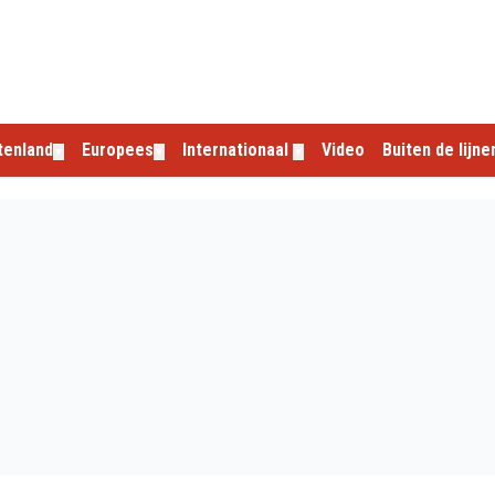
tenland
Europees
Internationaal
Video
Buiten de lijne
▼
▼
▼