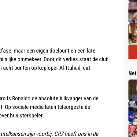
otfase, maar een eigen doelpunt en een late
ijnlijke ommekeer. Door dit verlies staat de club
n acht punten op koploper Al-Ittihad, dat
Net
uro is Ronaldo de absolute blikvanger van de
t. Op sociale media laten teleurgestelde
over hun sterspeler.
itelkansen zijn voorbij. CR7 heeft ons in de