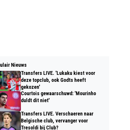
ulair Nieuws
Transfers LIVE. 'Lukaku kiest voor
deze topclub, ook Godts heeft
gekozen'
Courtois gewaarschuwd: 'Mourinho
duldt dit niet'
Transfers LIVE. Verschaeren naar
Belgische club, vervanger voor
Tresoldi bij Club?