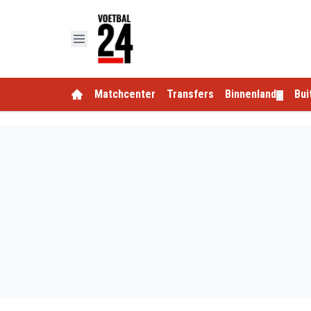
Matchcenter
Transfers
Binnenland
Bui
▼