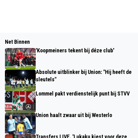
Net Binnen
'Koopmeiners tekent bij déze club'
Absolute uitblinker bij Union: "Hij heeft de
sleutels"
Lommel pakt verdienstelijk punt bij STVV
Union haalt zwaar uit bij Westerlo
Transfers LIVE. 'Lukaku kiest voor deze