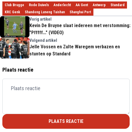
Club Brugge
Rode Duivels
Anderlecht
AA Gent
Antwerp
Standard
KRC Genk
Shandong Luneng Taishan
Shanghai Port
Vorig artikel
Kevin De Bruyne slaat iedereen met verstomming:
"Pfffff..." (VIDEO)
Volgend artikel
Jelle Vossen en Zulte Waregem verbazen en
stunten op Standard
Plaats reactie
PLAATS REACTIE