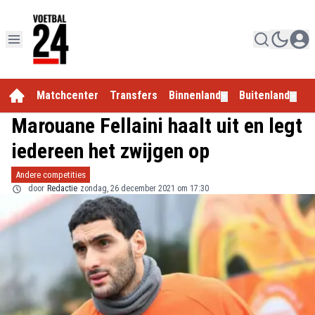
Matchcenter
Transfers
Binnenland
Buitenland
E
▼
▼
Marouane Fellaini haalt uit en legt
iedereen het zwijgen op
Andere competities
door
Redactie
zondag, 26 december 2021 om 17:30