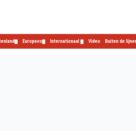
tenland
Europees
Internationaal
Video
Buiten de lijne
▼
▼
▼