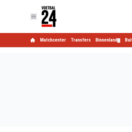
Matchcenter
Transfers
Binnenland
Bui
▼