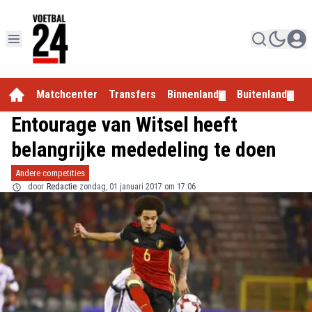
Matchcenter
Transfers
Binnenland
Buitenland
E
▼
▼
Entourage van Witsel heeft
belangrijke mededeling te doen
Andere competities
door
Redactie
zondag, 01 januari 2017 om 17:06