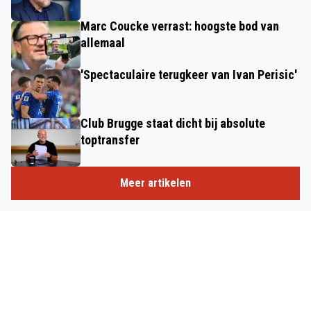
Marc Coucke verrast: hoogste bod van
allemaal
'Spectaculaire terugkeer van Ivan Perisic'
Club Brugge staat dicht bij absolute
toptransfer
Meer artikelen