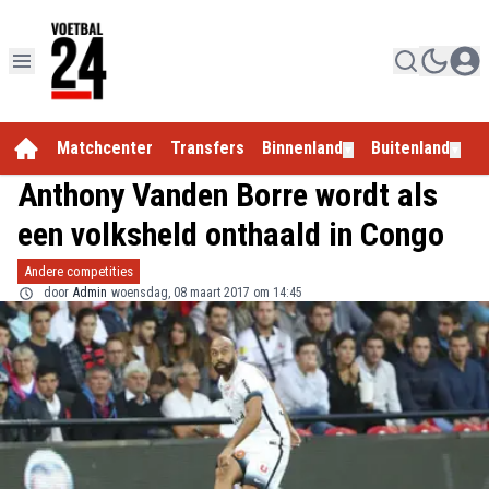
Matchcenter
Transfers
Binnenland
Buitenland
E
▼
▼
Anthony Vanden Borre wordt als
een volksheld onthaald in Congo
Andere competities
door
Admin
woensdag, 08 maart 2017 om 14:45