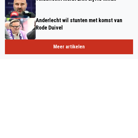
Anderlecht wil stunten met komst van
Rode Duivel
Meer artikelen