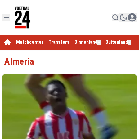
Matchcenter
Transfers
Binnenland
Buitenland
E
▼
▼
Almeria