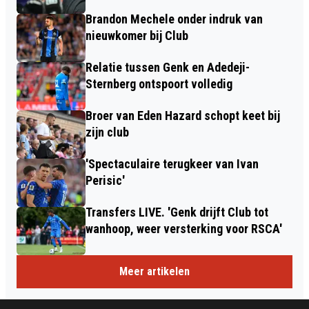
Brandon Mechele onder indruk van
nieuwkomer bij Club
Relatie tussen Genk en Adedeji-
Sternberg ontspoort volledig
Broer van Eden Hazard schopt keet bij
zijn club
'Spectaculaire terugkeer van Ivan
Perisic'
Transfers LIVE. 'Genk drijft Club tot
wanhoop, weer versterking voor RSCA'
Meer artikelen