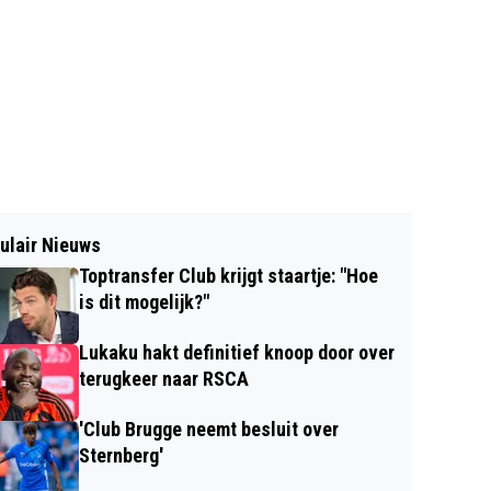
ulair Nieuws
Toptransfer Club krijgt staartje: "Hoe
is dit mogelijk?"
Lukaku hakt definitief knoop door over
terugkeer naar RSCA
'Club Brugge neemt besluit over
Sternberg'