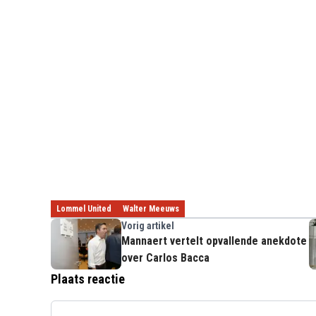
Lommel United
Walter Meeuws
Vorig artikel
Mannaert vertelt opvallende anekdote
over Carlos Bacca
Plaats reactie