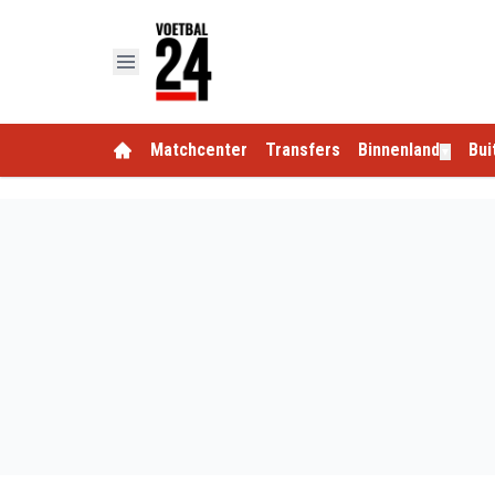
Matchcenter
Transfers
Binnenland
Bui
▼