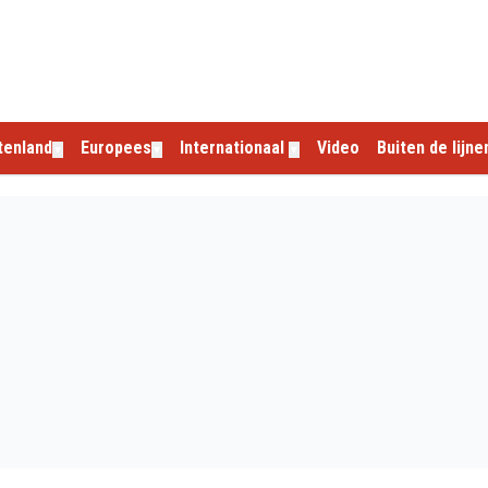
tenland
Europees
Internationaal
Video
Buiten de lijne
▼
▼
▼