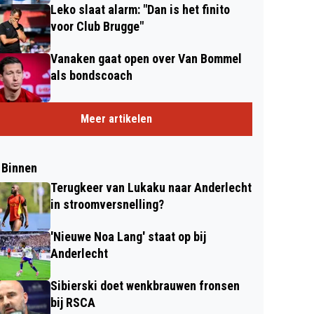
Leko slaat alarm: "Dan is het finito
voor Club Brugge"
Vanaken gaat open over Van Bommel
als bondscoach
Meer artikelen
 Binnen
Terugkeer van Lukaku naar Anderlecht
in stroomversnelling?
'Nieuwe Noa Lang' staat op bij
Anderlecht
Sibierski doet wenkbrauwen fronsen
bij RSCA