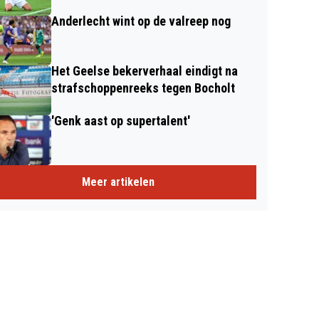
Anderlecht wint op de valreep nog
Het Geelse bekerverhaal eindigt na
strafschoppenreeks tegen Bocholt
'Genk aast op supertalent'
Meer artikelen