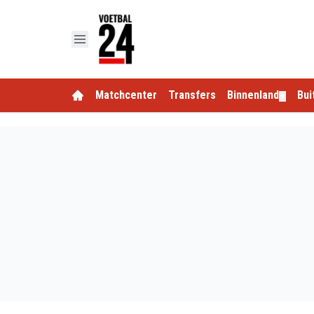
Matchcenter
Transfers
Binnenland
Bui
▼