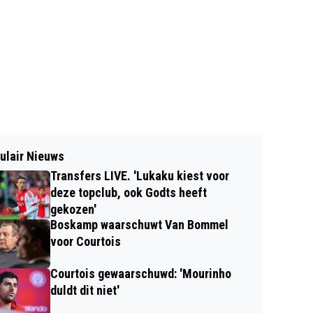
ulair Nieuws
Transfers LIVE. 'Lukaku kiest voor
deze topclub, ook Godts heeft
gekozen'
Boskamp waarschuwt Van Bommel
voor Courtois
Courtois gewaarschuwd: 'Mourinho
duldt dit niet'