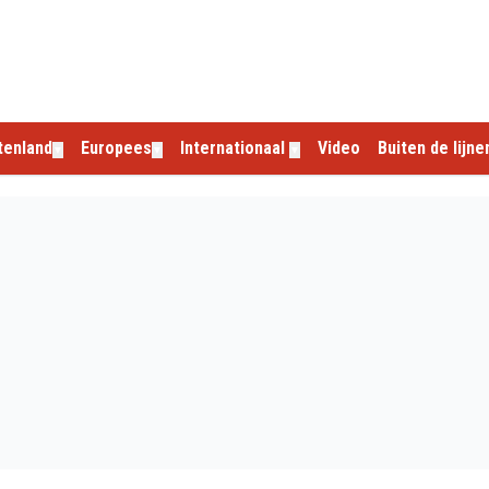
tenland
Europees
Internationaal
Video
Buiten de lijne
▼
▼
▼