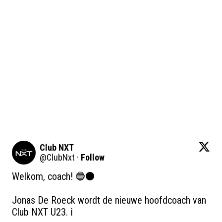
Club NXT
@
ClubNxt
·
Follow
Welkom, coach! 🔵⚫️

Jonas De Roeck wordt de nieuwe hoofdcoach van 
Club NXT U23. ℹ️