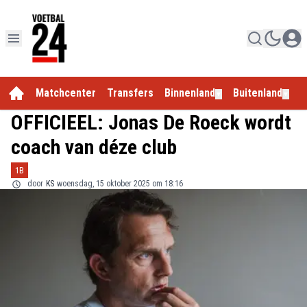
Matchcenter
Transfers
Binnenland
Buitenland
E
▼
▼
OFFICIEEL: Jonas De Roeck wordt
coach van déze club
1B
door
KS
woensdag, 15 oktober 2025 om 18:16