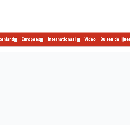
tenland
Europees
Internationaal
Video
Buiten de lijne
▼
▼
▼