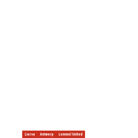
Lierse
Antwerp
Lommel United