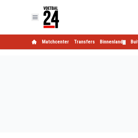
Matchcenter
Transfers
Binnenland
Bui
▼