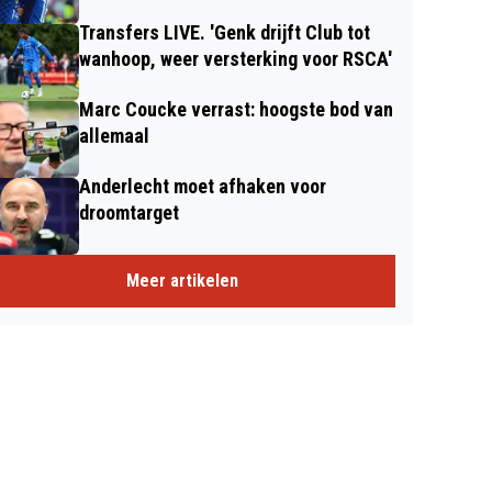
Transfers LIVE. 'Genk drijft Club tot
wanhoop, weer versterking voor RSCA'
Marc Coucke verrast: hoogste bod van
allemaal
Anderlecht moet afhaken voor
droomtarget
Meer artikelen