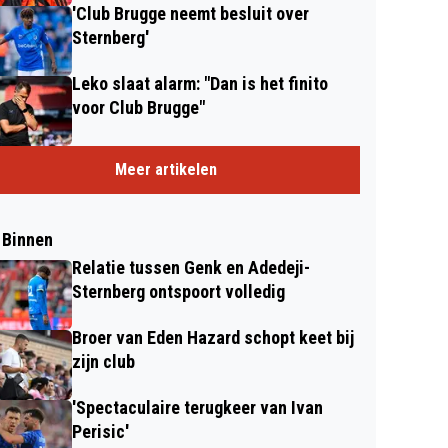
'Club Brugge neemt besluit over
Sternberg'
Leko slaat alarm: "Dan is het finito
voor Club Brugge"
Meer artikelen
 Binnen
Relatie tussen Genk en Adedeji-
Sternberg ontspoort volledig
Broer van Eden Hazard schopt keet bij
zijn club
'Spectaculaire terugkeer van Ivan
Perisic'