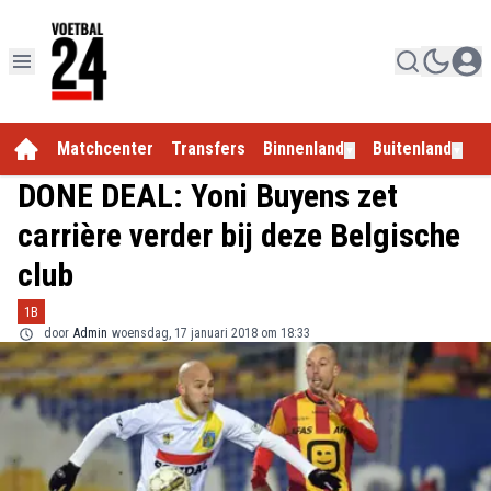
Matchcenter
Transfers
Binnenland
Buitenland
E
▼
▼
DONE DEAL: Yoni Buyens zet
carrière verder bij deze Belgische
club
1B
door
Admin
woensdag, 17 januari 2018 om 18:33