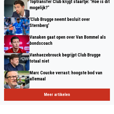
Toptransfer Club krijgt staartje: "Hoe is dit
mogelijk?"
'Club Brugge neemt besluit over
Sternberg'
Vanaken gaat open over Van Bommel als
bondscoach
Vanhaezebrouck begrijpt Club Brugge
totaal niet
Marc Coucke verrast: hoogste bod van
allemaal
Meer artikelen