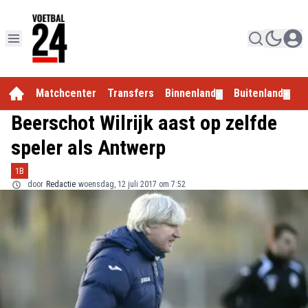
Matchcenter
Transfers
Binnenland
Buitenland
E
▼
▼
Beerschot Wilrijk aast op zelfde
speler als Antwerp
1B
door
Redactie
woensdag, 12 juli 2017 om 7:52