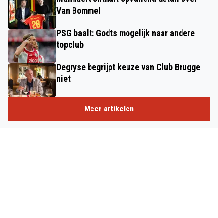
Van Bommel
PSG baalt: Godts mogelijk naar andere
topclub
Degryse begrijpt keuze van Club Brugge
niet
Meer artikelen