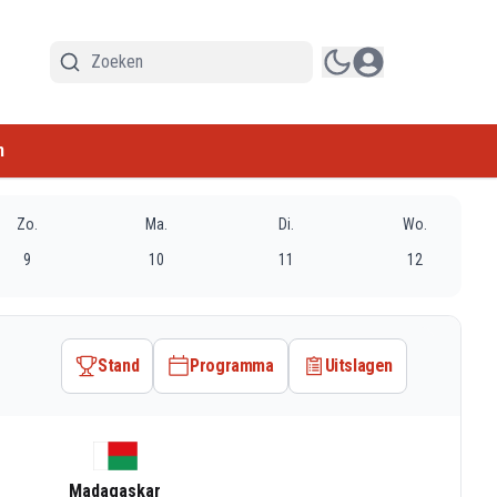
n
Zo.
Ma.
Di.
Wo.
9
10
11
12
Stand
Programma
Uitslagen
Madagaskar