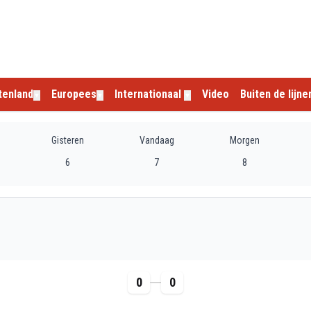
tenland
Europees
Internationaal
Video
Buiten de lijne
▼
▼
▼
Gisteren
Vandaag
Morgen
6
7
8
0
0