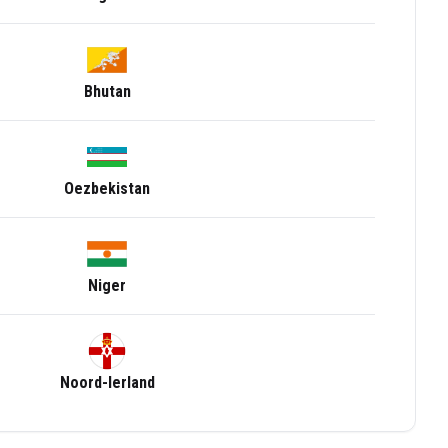
Bhutan
Oezbekistan
Niger
Noord-Ierland