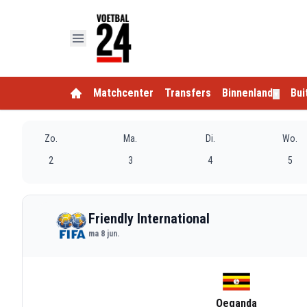
Matchcenter
Transfers
Binnenland
Bui
▼
Zo.
Ma.
Di.
Wo.
2
3
4
5
Friendly International
ma 8 jun.
Oeganda