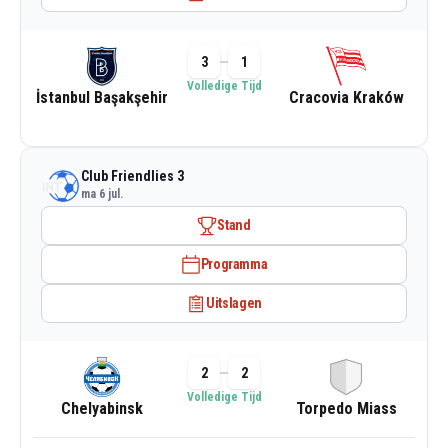
3
1
Volledige Tijd
İstanbul Başakşehir
Cracovia Kraków
Club Friendlies 3
ma 6 jul.
Stand
Programma
Uitslagen
2
2
Volledige Tijd
Chelyabinsk
Torpedo Miass