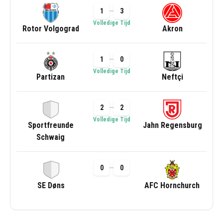
1
3
Volledige Tijd
Rotor Volgograd
Akron
1
0
Volledige Tijd
Partizan
Neftçi
2
2
Volledige Tijd
Sportfreunde
Jahn Regensburg
Schwaig
0
0
SE Døns
AFC Hornchurch