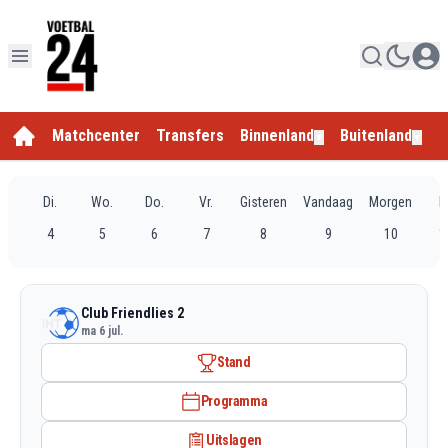
Matchcenter
Transfers
Binnenland
Buitenland
E
▼
▼
Di.
Wo.
Do.
Vr.
Gisteren
Vandaag
Morgen
D
4
5
6
7
8
9
10
1
Club Friendlies 2
ma 6 jul.
Stand
Programma
Uitslagen