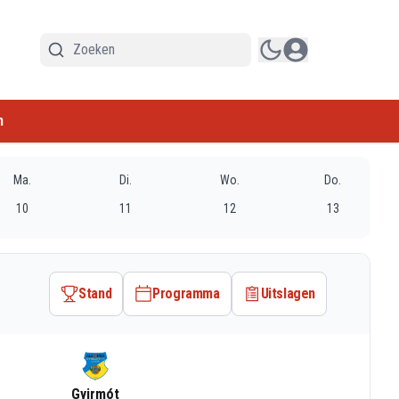
n
Ma.
Di.
Wo.
Do.
10
11
12
13
Stand
Programma
Uitslagen
Gyirmót