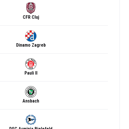
CFR Cluj
Dinamo Zagreb
Pauli II
Ansbach
DSC Arminia Bielefeld