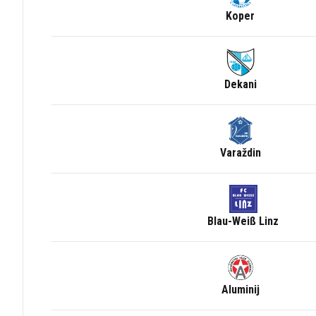
Koper
Dekani
Varaždin
Blau-Weiß Linz
Aluminij