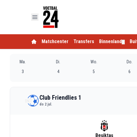
Matchcenter
Transfers
Binnenland
Bui
▼
Ma.
Di.
Wo.
Do.
3
4
5
6
Club Friendlies 1
do 2 jul.
Beşiktaş