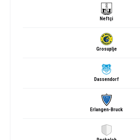
Neftçi
Grosuplje
Dassendorf
Erlangen-Bruck
Peckeloh