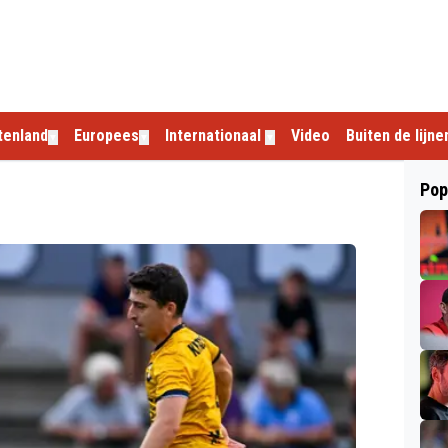
tenland
Europees
Internationaal
Video
Buiten de lijne
▼
▼
▼
Pop