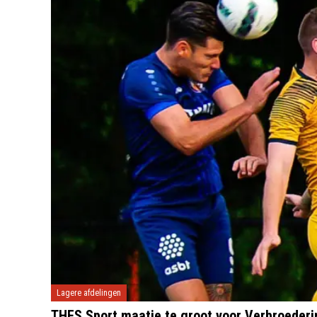
Lagere afdelingen
THES Sport maatje te groot voor Verbroederi