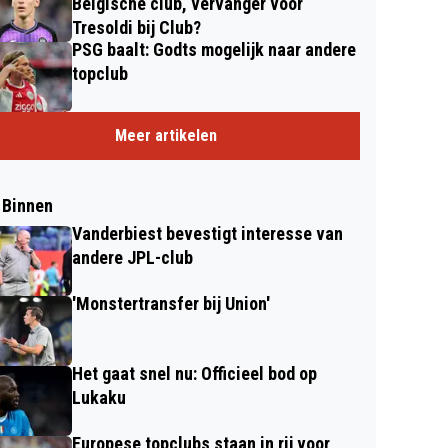
Belgische club, vervanger voor
Tresoldi bij Club?
PSG baalt: Godts mogelijk naar andere
topclub
Meer artikelen
 Binnen
Vanderbiest bevestigt interesse van
andere JPL-club
'Monstertransfer bij Union'
Het gaat snel nu: Officieel bod op
Lukaku
Europese topclubs staan in rij voor