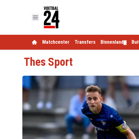
Matchcenter
Transfers
Binnenland
Bui
▼
Thes Sport