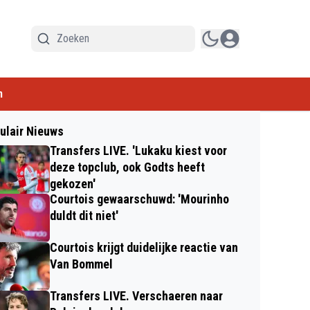
n
ulair Nieuws
Transfers LIVE. 'Lukaku kiest voor
deze topclub, ook Godts heeft
gekozen'
Courtois gewaarschuwd: 'Mourinho
duldt dit niet'
Courtois krijgt duidelijke reactie van
Van Bommel
Transfers LIVE. Verschaeren naar