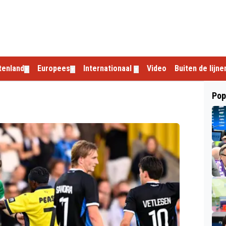
tenland
Europees
Internationaal
Video
Buiten de lijne
▼
▼
▼
Pop