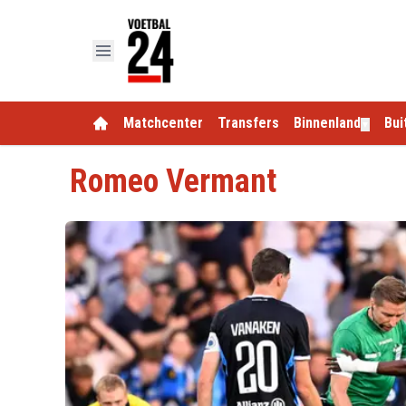
Matchcenter
Transfers
Binnenland
Bui
▼
Romeo Vermant