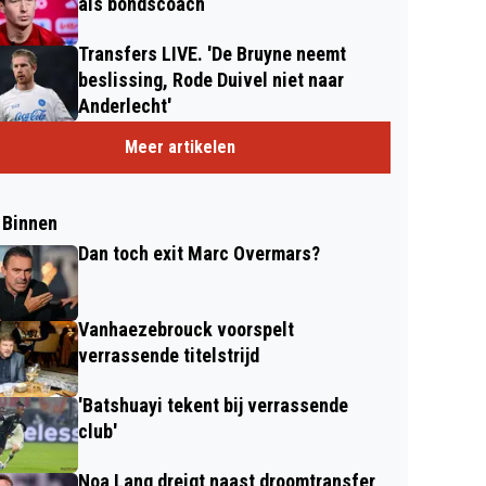
als bondscoach
Transfers LIVE. 'De Bruyne neemt
beslissing, Rode Duivel niet naar
Anderlecht'
Meer artikelen
 Binnen
Dan toch exit Marc Overmars?
Vanhaezebrouck voorspelt
verrassende titelstrijd
'Batshuayi tekent bij verrassende
club'
Noa Lang dreigt naast droomtransfer