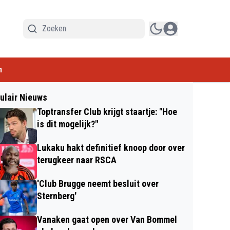
n
ulair Nieuws
Toptransfer Club krijgt staartje: "Hoe
is dit mogelijk?"
Lukaku hakt definitief knoop door over
terugkeer naar RSCA
'Club Brugge neemt besluit over
Sternberg'
Vanaken gaat open over Van Bommel