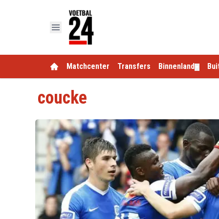
Matchcenter
Transfers
Binnenland
Bui
▼
coucke