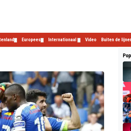
tenland
Europees
Internationaal
Video
Buiten de lijne
▼
▼
▼
Pop